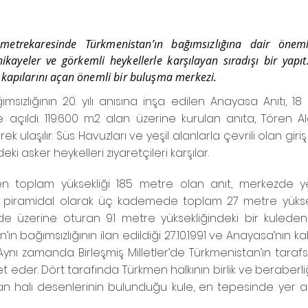
metrekaresinde Türkmenistan’ın bağımsızlığına dair önemli
ç hikayeler ve görkemli heykellerle karşılayan sıradışı bir yap
 kapılarını açan önemli bir buluşma merkezi.
msızlığının 20. yılı anısına inşa edilen Anayasa Anıtı, 18
e açıldı. 119.600 m2 alan üzerine kurulan anıta, Tören Ala
 ulaşılır. Süs Havuzları ve yeşil alanlarla çevrili olan giri
ki asker heykelleri ziyaretçileri karşılar.
en toplam yüksekliği 185 metre olan anıt, merkezde ye
nın piramidal olarak üç kademede toplam 27 metre yükse
 üzerine oturan 91 metre yüksekliğindeki bir kuleden
’ın bağımsızlığının ilan edildiği 27.10.1991 ve Anayasa’nın kab
. Aynı zamanda Birleşmiş Milletler’de Türkmenistan’ın tarafs
et eder. Dört tarafında Türkmen halkının birlik ve beraberl
lan halı desenlerinin bulunduğu kule, en tepesinde yer