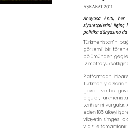
AŞKABAT 2011
Anayasa Anıtı, her 
ziyaretçelerini ilgin
politika dünyasına da
Türkmenistan’ın bağı
görkemli bir törenl
bölümünden geçilerek
12 metre yüksekliğinde
Platformdan itibar
Türkmen yıldızları
gövde ve bu gövde
ölçüler, Türkmenistan
tarihlerini vurgular
eden 185 ülkeyi işar
vilayetin simgesi o
yıldız ile tamamlanır.