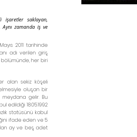
 işaretler saklayan,
ıt. Aynı zamanda iş ve
 Mayıs 2011 tarihinde
nı adı verilen giriş
ş bölümünde, her biri
r alan sekiz köşeli
lmesiyle oluşan bir
 meydana gelir. Bu
ul edildiği 18.05.1992
ızlık statüsünü kabul
iğini ifade eden ve 5
 alan ay ve beş adet