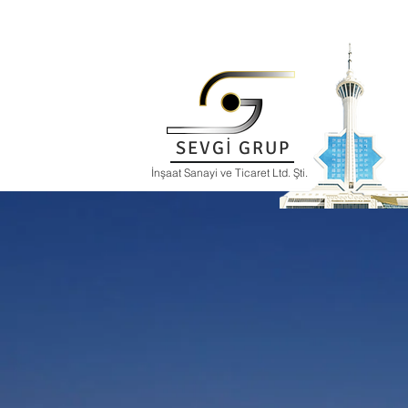
SEVGİ GRUP
İnşaat Sanayi ve Ticaret Ltd. Şti.