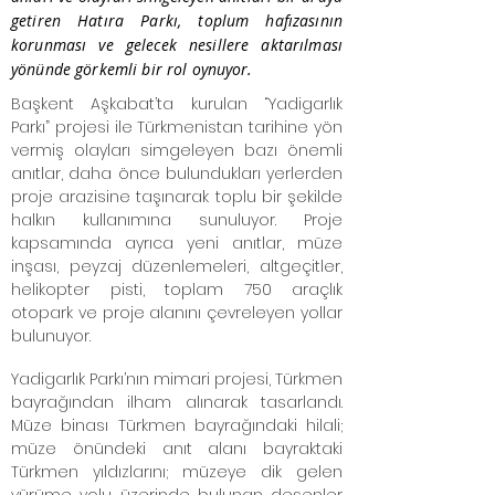
getiren Hatıra Parkı, toplum hafızasının
korunması ve gelecek nesillere aktarılması
yönünde görkemli bir rol oynuyor.
Başkent Aşkabat’ta kurulan “Yadigarlık
Parkı” projesi ile Türkmenistan tarihine yön
vermiş olayları simgeleyen bazı önemli
anıtlar, daha önce bulundukları yerlerden
proje arazisine taşınarak toplu bir şekilde
halkın kullanımına sunuluyor. Proje
kapsamında ayrıca yeni anıtlar, müze
inşası, peyzaj düzenlemeleri, altgeçitler,
helikopter pisti, toplam 750 araçlık
otopark ve proje alanını çevreleyen yollar
bulunuyor.
Yadigarlık Parkı’nın mimari projesi, Türkmen
bayrağından ilham alınarak tasarlandı.
Müze binası Türkmen bayrağındaki hilali;
müze önündeki anıt alanı bayraktaki
Türkmen yıldızlarını; müzeye dik gelen