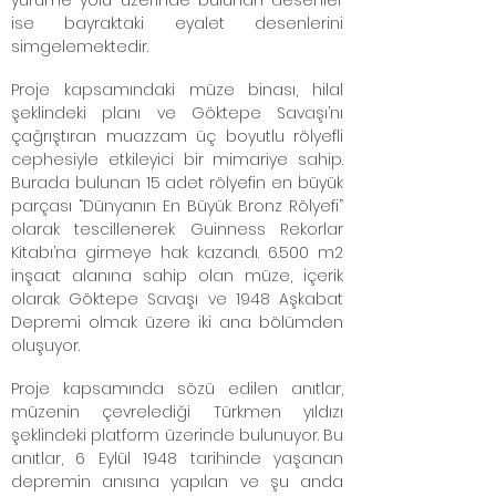
yürüme yolu üzerinde bulunan desenler
ise bayraktaki eyalet desenlerini
simgelemektedir.
Proje kapsamındaki müze binası, hilal
şeklindeki planı ve Göktepe Savaşı’nı
çağrıştıran muazzam üç boyutlu rölyefli
cephesiyle etkileyici bir mimariye sahip.
Burada bulunan 15 adet rölyefin en büyük
parçası “Dünyanın En Büyük Bronz Rölyefi”
olarak tescillenerek Guinness Rekorlar
Kitabı’na girmeye hak kazandı. 6.500 m2
inşaat alanına sahip olan müze, içerik
olarak Göktepe Savaşı ve 1948 Aşkabat
Depremi olmak üzere iki ana bölümden
oluşuyor.
Proje kapsamında sözü edilen anıtlar,
müzenin çevrelediği Türkmen yıldızı
şeklindeki platform üzerinde bulunuyor. Bu
anıtlar, 6 Eylül 1948 tarihinde yaşanan
depremin anısına yapılan ve şu anda