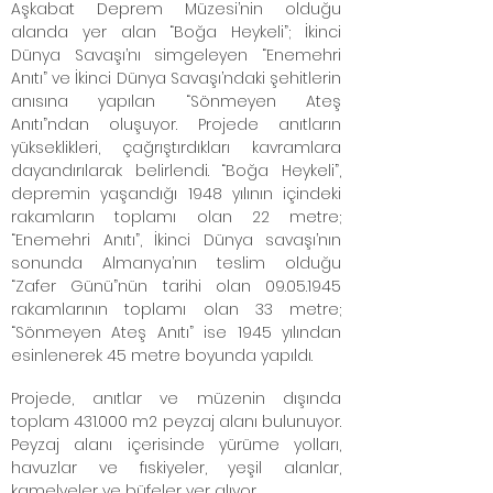
Aşkabat Deprem Müzesi’nin olduğu
alanda yer alan “Boğa Heykeli”; İkinci
Dünya Savaşı’nı simgeleyen “Enemehri
Anıtı” ve İkinci Dünya Savaşı’ndaki şehitlerin
anısına yapılan “Sönmeyen Ateş
Anıtı”ndan oluşuyor. Projede anıtların
yükseklikleri, çağrıştırdıkları kavramlara
dayandırılarak belirlendi. “Boğa Heykeli”,
depremin yaşandığı 1948 yılının içindeki
rakamların toplamı olan 22 metre;
“Enemehri Anıtı”, İkinci Dünya savaşı’nın
sonunda Almanya’nın teslim olduğu
“Zafer Günü”nün tarihi olan
09.05.1945
rakamlarının toplamı olan 33 metre;
“Sönmeyen Ateş Anıtı” ise 1945 yılından
esinlenerek 45 metre boyunda yapıldı.
Projede, anıtlar ve müzenin dışında
toplam 431.000 m2 peyzaj alanı bulunuyor.
Peyzaj alanı içerisinde yürüme yolları,
havuzlar ve fıskiyeler, yeşil alanlar,
kamelyeler ve büfeler yer alıyor.