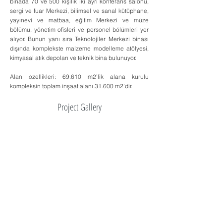
binada 70 ve 500 kişilik iki ayrı konferans salonu,
sergi ve fuar Merkezi, bilimsel ve sanal kütüphane,
yayınevi ve matbaa, eğitim Merkezi ve müze
bölümü, yönetim ofisleri ve personel bölümleri yer
alıyor. Bunun yanı sıra Teknolojiler Merkezi binası
dışında komplekste malzeme modelleme atölyesi,
kimyasal atık depoları ve teknik bina bulunuyor.
Alan özellikleri: 69.610 m2’lik alana kurulu
kompleksin toplam inşaat alanı 31.600 m2’dir.
Project Gallery